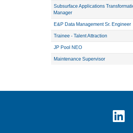
Subsurface Applications Transformat
Manager
E&P Data Management Sr. Engineer
Trainee - Talent Attraction
JP Pool NEO
Maintenance Supervisor
S
e
a
b
r