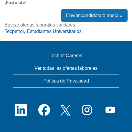
¡Postulate!
Enviar candidatura ahora »
Buscar ofertas laborales similares:
Tecpetrol,
Estudiantes Universitarios
Techint Careers
Ver todas las ofertas laborales
Política de Privacidad
S
S
S
S
S
e
e
e
e
e
a
a
a
a
a
b
b
b
b
b
r
r
r
r
r
e
e
e
e
e