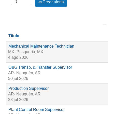
Crear alerta
Resultados
1 – 6
de
6
Título
Mechanical Maintenance Technician
MX- Pesquería, MX
4 ago 2026
O&G Transp, & Transfer Supervisor
AR- Neuquén, AR
30 jul 2026
Production Supervisor
AR- Neuquén, AR
28 jul 2026
Plant Control Room Supervisor