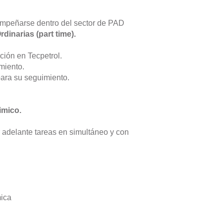
empeñarse dentro del sector de PAD
dinarias (part time).
ción en Tecpetrol.
miento.
para su seguimiento.
uimico
.
 adelante tareas en simultáneo y con
mica