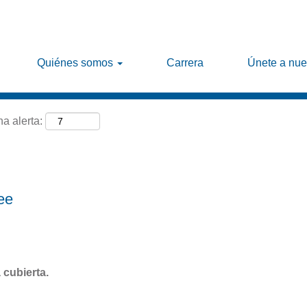
Buscar por ubicación
Quiénes somos
Carrera
Únete a nue
na alerta:
ee
 cubierta.