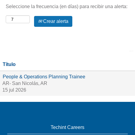
Seleccione la frecuencia (en días) para recibir una alerta:
Crear alerta
Resultados
1 – 1
de
1
Título
People & Operations Planning Trainee
AR- San Nicolás, AR
15 jul 2026
Techint Careers