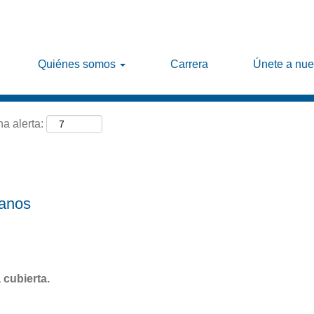
Buscar por ubicación
Quiénes somos
Carrera
Únete a nue
na alerta:
manos
 cubierta.